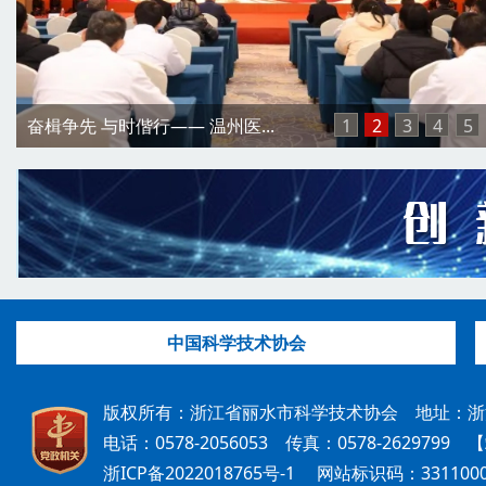
奋楫争先 与时偕行—— 温州医...
1
2
3
4
5
中国科学技术协会
版权所有：浙江省丽水市科学技术协会 地址：浙江
电话：0578-2056053 传真：0578-2629799
【
浙ICP备2022018765号-1
网站标识码：331100